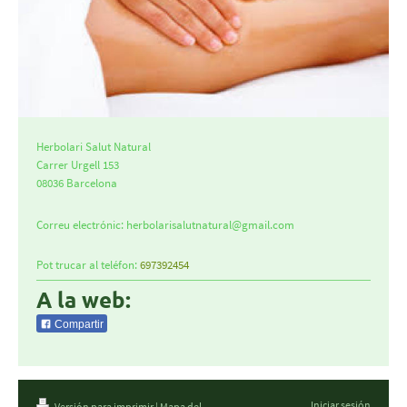
Herbolari Salut Natural
Carrer Urgell
153
08036
Barcelona
Correu electrónic:
herbolarisalutnatural@gmail.com
Pot trucar al teléfon:
697392454
A la web:
Compartir
Iniciar sesión
Versión para imprimir
|
Mapa del