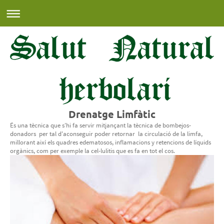
Drenatge Limfàtic
És una tècnica que s'hi fa servir mitjançant la tècnica de bombejos-
donadors per tal d'aconseguir poder retornar la circulació de la limfa,
millorant així els quadres edematosos, inflamacions y retencions de líquids
orgànics, com per exemple la cel-lulitis que es fa en tot el cos.